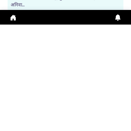
अनिवा...
Manimahesh Yatra 2026 में Online Registration,
Chamba News, Yatra Update, Pilgrims Safety के
लिए नई
July 29, 2026
11:01 a.m.
299