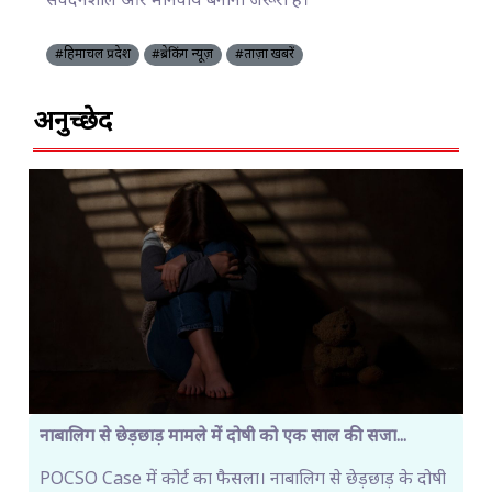
संवेदनशील और मानवीय बनाना जरूरी है।”
#हिमाचल प्रदेश
#ब्रेकिंग न्यूज़
#ताज़ा खबरें
अनुच्छेद
नाबालिग से छेड़छाड़ मामले में दोषी को एक साल की सजा...
POCSO Case में कोर्ट का फैसला। नाबालिग से छेड़छाड़ के दोषी