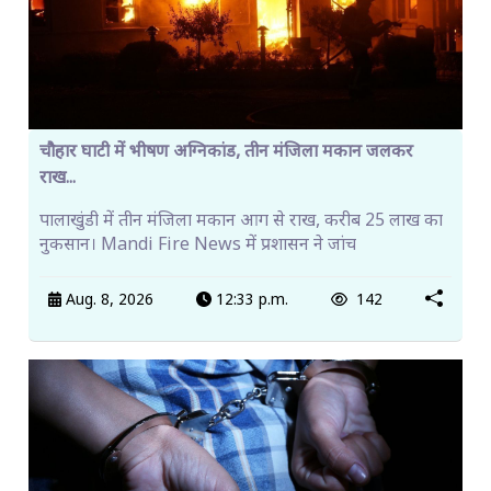
चौहार घाटी में भीषण अग्निकांड, तीन मंजिला मकान जलकर
राख...
पालाखुंडी में तीन मंजिला मकान आग से राख, करीब 25 लाख का
नुकसान। Mandi Fire News में प्रशासन ने जांच
Aug. 8, 2026
12:33 p.m.
142