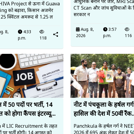
आधुनिक बनाने पर जोर, MRI Sc
IVA Project से ऊना में Guava
CT Scan और जांच सुविधाओं के 
ng को बढ़ावा, किसान अजमेर
सरकार न
े 25 क्विंटल अमरूद से ₹1.25 ल
Aug. 8,
3:57
g. 8,
4:33
2026
p.m.
116
6
p.m.
118
में 50 पदों पर भर्ती, 14
नीट में पंचकूला के हर्षल गर्ग
 को होगा कैंपस इंटरव्यू...
हासिल की देश में 50वीं रैंक.
 में LIC Recruitment के तहत
Panchkula के हर्षल गर्ग ने N
ं पर भर्ती होगी। 14 अगस्त को
2026 में 695 अंक लेकर देश में 50