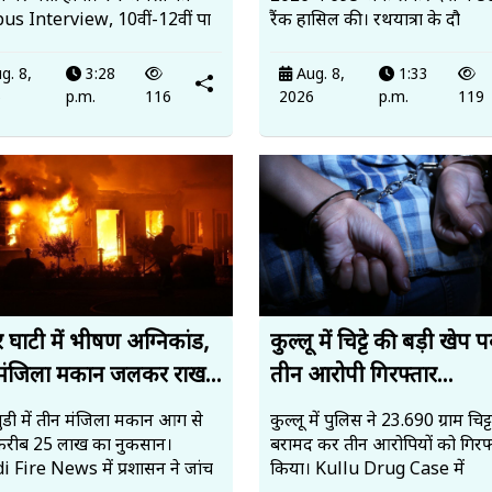
s Interview, 10वीं-12वीं पा
रैंक हासिल की। रथयात्रा के दौ
g. 8,
3:28
Aug. 8,
1:33
6
p.m.
116
2026
p.m.
119
 घाटी में भीषण अग्निकांड,
कुल्लू में चिट्टे की बड़ी खेप 
मंजिला मकान जलकर राख...
तीन आरोपी गिरफ्तार...
ंडी में तीन मंजिला मकान आग से
कुल्लू में पुलिस ने 23.690 ग्राम चिट्ट
करीब 25 लाख का नुकसान।
बरामद कर तीन आरोपियों को गिरफ्
 Fire News में प्रशासन ने जांच
किया। Kullu Drug Case में