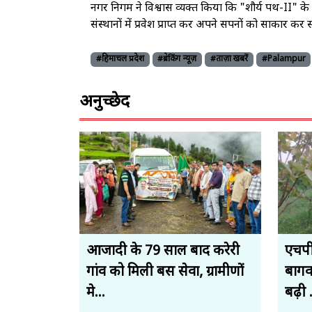
नगर निगम ने विश्वास व्यक्त किया कि "शौर्य पथ-II" के माध्
संस्थानों में प्रवेश प्राप्त कर अपने सपनों को साकार कर स
#हिमाचल प्रदेश
#ब्रेकिंग न्यूज़
#ताज़ा खबरें
#Palampur
अनुच्छेद
आजादी के 79 साल बाद करेरी
एचपी
गांव को मिली बस सेवा, ग्रामीणों
बागव
मे...
बढ़ी .