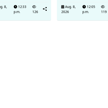
g. 8,
12:33
Aug. 8,
12:05
6
p.m.
126
2026
p.m.
119