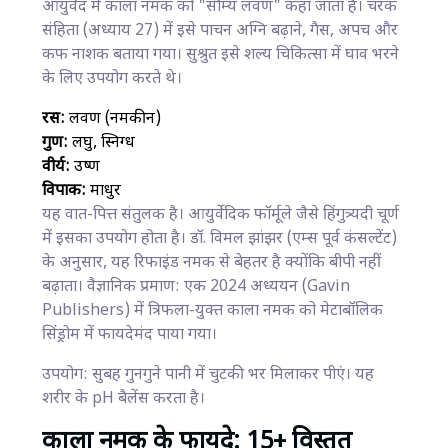
आयुर्वेद में काला नमक को "सौम्य लवण" कहा जाता है। चरक
संहिता (अध्याय 27) में इसे पाचन अग्नि बढ़ाने, गैस, अपच और
कफ नाशक बताया गया। सुश्रुत इसे शल्य चिकित्सा में घाव भरने
के लिए उपयोग करते थे।
रस:
लवण (नमकीन)
गुण:
लघु, स्निग्ध
वीर्य:
उष्ण
विपाक:
माधुर
यह वात-पित्त संतुलक है। आयुर्वेदिक फॉर्मूले जैसे हिंगुत्र्यदी चूर्ण
में इसका उपयोग होता है। डॉ. विमल झांझर (एम्स पूर्व कंसल्टेंट)
के अनुसार, यह रिफाइंड नमक से बेहतर है क्योंकि बीपी नहीं
बढ़ाता। वैज्ञानिक प्रमाण: एक 2024 अध्ययन (Gavin
Publishers) में त्रिफला-युक्त काला नमक को मेटाबॉलिक
सिंड्रोम में फायदेमंद पाया गया।
उपयोग: सुबह गुनगुने पानी में चुटकी भर मिलाकर पीएं। यह
शरीर के pH बैलेंस करता है।
काला नमक के फायदे: 15+ विस्तृत