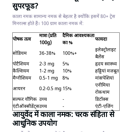
सुपरफूड?
काला नमक सामान्य नमक से बेहतर है क्योंकि इसमें 80+ ट्रेस
मिनरल्स होते हैं। 100 ग्राम काला नमक में:
मात्रा (प्रति
दैनिक आवश्यकता
पोषक तत्व
फायदा
100g)
का %
इलेक्ट्रोलाइट
सोडियम
36-38%
100%+
बैलेंस
पोटैशियम
2-3 mg
5%
हृदय स्वास्थ्य
कैल्शियम
1-2 mg
10%
हड्डियां मजबूत
मैग्नीशियम
0.5-1 mg
8%
मांसपेशियां
एनीमिया
आयरन
0.2-0.5 mg
15%
रोकथाम
सल्फर यौगिक
उच्च
-
डिटॉक्स
एंटीऑक्सीडेंट्स
उच्च
-
एंटी-एजिंग
आयुर्वेद में काला नमक: चरक संहिता से
आधुनिक उपयोग