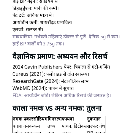
हाई BP बढ़ना: सोडियम से।
डिहाइड्रेशन: पानी की कमी।
पेट दर्द: अधिक मात्रा में।
आयोडीन कमी: थायरॉइड प्रभावित।
एलर्जी: सल्फर से।
सावधानियां: गर्भवती महिलाएं डॉक्टर से पूछें। दैनिक 5g से कम।
हाई BP वालों को 3.75g तक।
वैज्ञानिक प्रमाण: अध्ययन और रिसर्च
2024 Gavin Publishers पेपर: त्रिफला से एंटी-एजिंग।
Cureus (2021): फ्लोराइड से दांत स्वास्थ्य।
ResearchGate (2024): मेटाबॉलिक लाभ।
WebMD (2024): पाचन में सुधार।
FDA: आयोडीन जोड़ें। लेकिन अधिक रिसर्च की जरूरत है।
काला नमक vs अन्य नमक: तुलना
नमक प्रकार
सोडियम
मिनरल्स
फायदा
नुकसान
काला नमक
कम
उच्च
पाचन, डिटॉक्स
सल्फर गंध