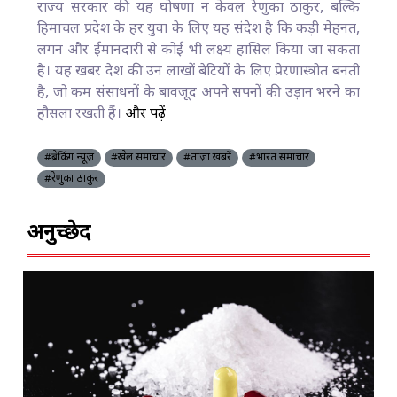
राज्य सरकार की यह घोषणा न केवल रेणुका ठाकुर, बल्कि
हिमाचल प्रदेश के हर युवा के लिए यह संदेश है कि कड़ी मेहनत,
लगन और ईमानदारी से कोई भी लक्ष्य हासिल किया जा सकता
है। यह खबर देश की उन लाखों बेटियों के लिए प्रेरणास्त्रोत बनती
है, जो कम संसाधनों के बावजूद अपने सपनों की उड़ान भरने का
हौसला रखती हैं।
और पढ़ें
#ब्रेकिंग न्यूज़
#खेल समाचार
#ताज़ा खबरें
#भारत समाचार
#रेणुका ठाकुर
अनुच्छेद