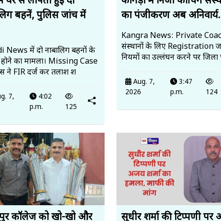
में घर से लापता हुईं दो
कांगड़ा में निजी कोचिंग संस्थ
िग बहनें, पुलिस जांच में
का पंजीकरण अब अनिवार्य.
Kangra News: Private Coa
संस्थानों के लिए Registration ज
 News में दो नाबालिग बहनों के
नियमों का उल्लंघन करने पर जिला 
 होने का मामला। Missing Case
लिस ने FIR दर्ज कर तलाश श
Aug. 7,
3:47
2026
p.m.
124
g. 7,
4:02
6
p.m.
125
पुर कॉलेज को खो-खो और
सुधीर शर्मा की टिप्पणी पर