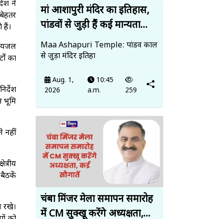
ेश ने
मां आशापुरी मंदिर का इतिहास,
 बेहतर
पांडवों से जुड़ी हैं कई मान्यता...
हैं।
Maa Ashapuri Temple: पांडव काल
 पेयजल
से जुड़ा मंदिर इतिहा
टों का
Aug. 1,
10:45
िर्देश
2026
a.m.
259
न भूमि
 नहीं
ेत्रीय
बैठकें
चंबा मिंजर मेला समापन समारोह
 रखे।
में CM सुक्खू करेंगे अध्यक्षता,...