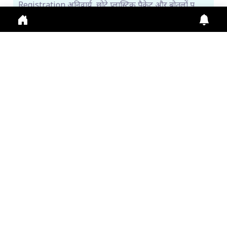
Registration अनिवार्य, छोटे प्लास्टिक पैकेट और बोतलों प
Aug. 6, 2026
5:11 p.m.
161
मां आशापुरी मंदिर का इतिहास, पांडवों से जुड़ी हैं कई मान्यता...
Maa Ashapuri Temple: पांडव काल से जुड़ा मंदिर इतिहा