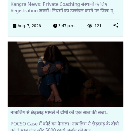
Kangra News: Private Coaching संस्थानों के लिए
Registration जरूरी। नियमों का उल्लंघन करने पर जिला प्
Aug. 7, 2026
3:47 p.m.
121
नाबालिग से छेड़छाड़ मामले में दोषी को एक साल की सजा...
POCSO Case में कोर्ट का फैसला। नाबालिग से छेड़छाड़ के दोषी
को 1 साल जेल और 5000 रुपये जुर्माने की सज