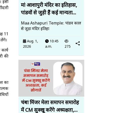
ै। इसी
मां आशापुरी मंदिर का इतिहास,
गीदारी
पांडवों से जुड़ी हैं कई मान्यता...
Maa Ashapuri Temple: पांडव काल
से जुड़ा मंदिर इतिहा
ुबह 11
ेंगे।
Aug. 1,
10:45
2026
a.m.
275
 कार्य
ारी की
ेश का
रात्मक
िधियों
चंबा मिंजर मेला समापन समारोह
में CM सुक्खू करेंगे अध्यक्षता,...