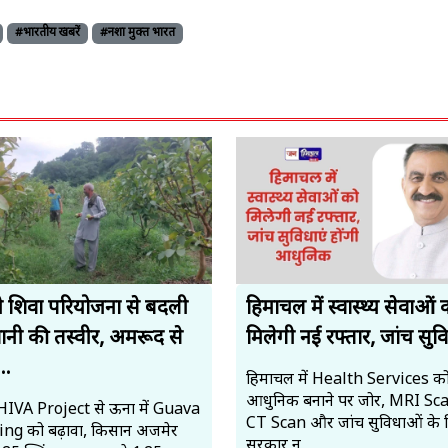
#भारतीय खबरें
#नशा मुक्त भारत
 शिवा परियोजना से बदली
हिमाचल में स्वास्थ्य सेवाओं 
ानी की तस्वीर, अमरूद से
मिलेगी नई रफ्तार, जांच सुवि
..
हिमाचल में Health Services क
आधुनिक बनाने पर जोर, MRI Sc
IVA Project से ऊना में Guava
CT Scan और जांच सुविधाओं के 
ng को बढ़ावा, किसान अजमेर
सरकार न