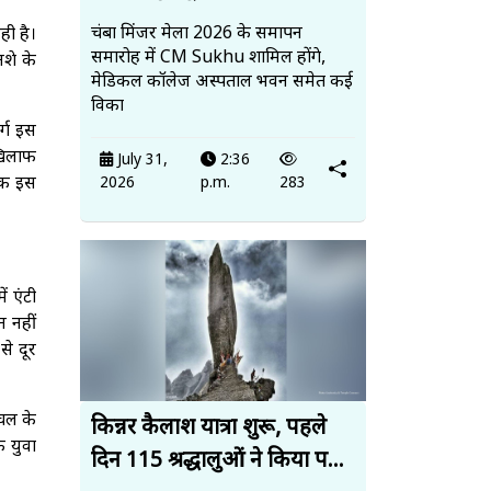
चंबा मिंजर मेला 2026 के समापन
ही है।
समारोह में CM Sukhu शामिल होंगे,
नशे के
मेडिकल कॉलेज अस्पताल भवन समेत कई
विका
्ग इस
खिलाफ
July 31,
2:36
िक इस
2026
p.m.
283
ं एंटी
न नहीं
से दूर
ाचल के
किन्नर कैलाश यात्रा शुरू, पहले
ि युवा
दिन 115 श्रद्धालुओं ने किया प...