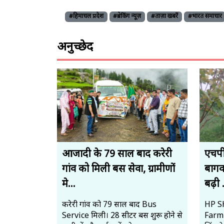
#हिमाचल प्रदेश
#ब्रेकिंग न्यूज़
#ताज़ा खबरें
#भारत समाचार
अनुच्छेद
आजादी के 79 साल बाद करेरी
एचपी
गांव को मिली बस सेवा, ग्रामीणों
बागव
मे...
बढ़ी .
करेरी गांव को 79 साल बाद Bus
HP SH
Service मिली। 28 सीटर बस शुरू होने से
Farmi