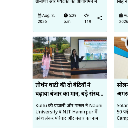
ग्रामीणों और पर्यटकों को आवागमन म
सिंह न
Aug. 8,
5:29
Au
2026
p.m.
119
202
तीर्थन घाटी की दो बेटियों ने
सोलन 
बढ़ाया बंजार का मान, बड़े संस्थ...
अगस्त
Kullu की प्रांजली और पारुल ने Nauni
Solan
University व NIT Hamirpur में
50 पदो
प्रवेश लेकर परिवार और बंजार का नाम
Campu