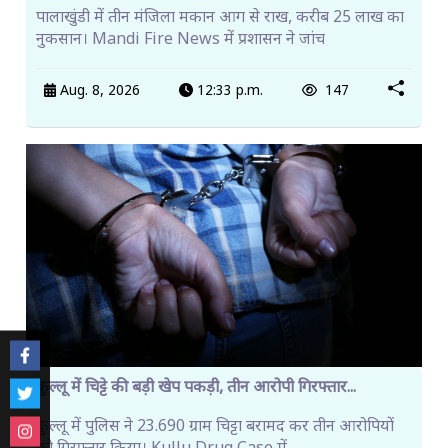
पालाखुंडी में तीन मंजिला मकान आग से राख, करीब 25 लाख का
नुकसान। Mandi Fire News में प्रशासन ने जांच
Aug. 8, 2026
12:33 p.m.
147
कुल्लू में चिट्टे की बड़ी खेप पकड़ी, तीन आरोपी गिरफ्तार...
कुल्लू में पुलिस ने 23.690 ग्राम चिट्टा बरामद कर तीन आरोपियों