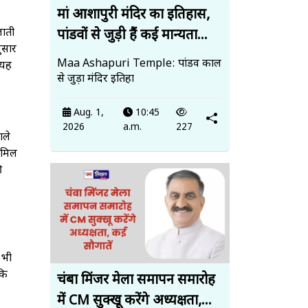
मां आशापुरी मंदिर का इतिहास,
जाती
पांडवों से जुड़ी हैं कई मान्यता...
नुसार
Maa Ashapuri Temple: पांडव काल
 यह
से जुड़ा मंदिर इतिहा
Aug. 1,
10:45
2026
a.m.
227
ाले
 मिल
ी
 भी
कि
चंबा मिंजर मेला समापन समारोह
में CM सुक्खू करेंगे अध्यक्षता,...