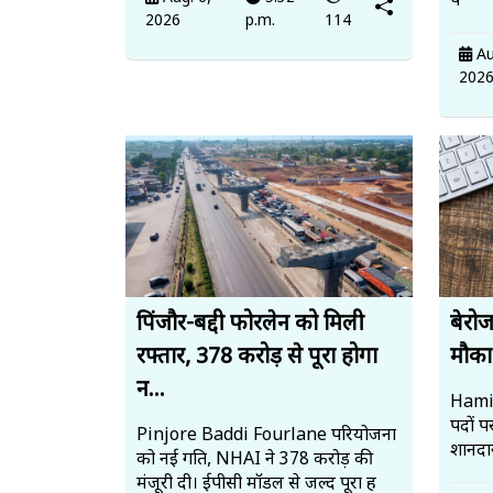
प
2026
p.m.
114
Au
202
पिंजौर-बद्दी फोरलेन को मिली
बेरो
रफ्तार, 378 करोड़ से पूरा होगा
मौका,
न...
Hamir
पदों प
Pinjore Baddi Fourlane परियोजना
शानदा
को नई गति, NHAI ने 378 करोड़ की
मंजूरी दी। ईपीसी मॉडल से जल्द पूरा ह