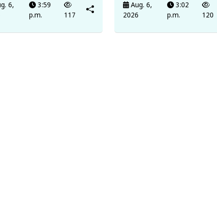
g. 6,
3:59
Aug. 6,
3:02
6
p.m.
117
2026
p.m.
120