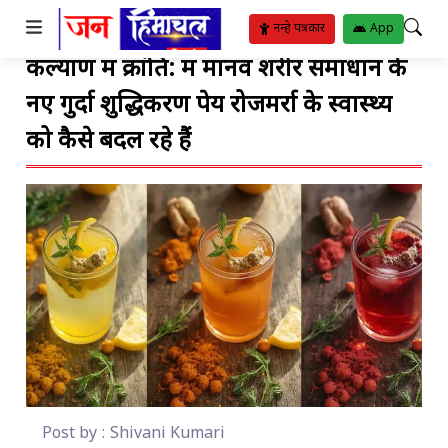
TO SUBMENU
TO SUBMENU
TO SUBMENU
TO SUBMENU
TO SUBMENU
TO SUBMENU
TO SUBMENU
TO SUBMENU
TO SUBMENU
TO SUBMENU
TO SUBMENU
नन्हे पत्रकार
App
कल्याण में क्रांति: में मानव शरीर समाधान के
ीतिया
र
रिया
ट
्थ्य सुविधाएं
ट
ंगीत
नए गुर्दा शुद्धिकरण पेय रोजमर्रा के स्वास्थ्य
बजट
ोजन
ाम
ाई
ुस्खे
हार
पदाएं
िपोर्ट
को कैसे बदल रहे हैं
Post by : Shivani Kumari