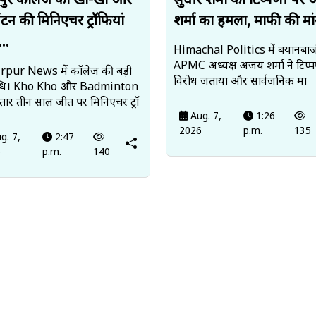
पुर कॉलेज को खो-खो और
सुधीर शर्मा की टिप्पणी पर
ंटन की मिनिएचर ट्रॉफियां
शर्मा का हमला, माफी की मां
..
Himachal Politics में बयानबाज
APMC अध्यक्ष अजय शर्मा ने टिप्
pur News में कॉलेज की बड़ी
विरोध जताया और सार्वजनिक मा
्धि। Kho Kho और Badminton
ातार तीन साल जीत पर मिनिएचर ट्रॉ
Aug. 7,
1:26
2026
p.m.
135
g. 7,
2:47
6
p.m.
140