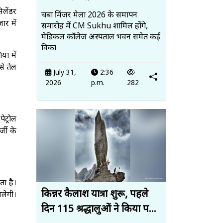
िलेंडर
चंबा मिंजर मेला 2026 के समापन
ार में
समारोह में CM Sukhu शामिल होंगे,
मेडिकल कॉलेज अस्पताल भवन समेत कई
विका
या में
से तेल
July 31,
2:36
2026
p.m.
282
ेट्रोल
्जी के
ता है।
किन्नर कैलाश यात्रा शुरू, पहले
िलेगी।
दिन 115 श्रद्धालुओं ने किया प...