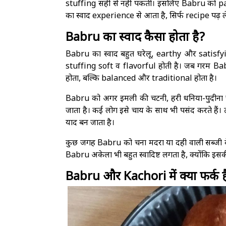
stuffing सही से नहीं पकती। इसलिए Babru को pa
का स्वाद experience से आता है, सिर्फ recipe पढ़ लेन
Babru का स्वाद कैसा होता है?
Babru का स्वाद बहुत घरेलू, earthy और satisfyin
stuffing soft व flavorful होती है। जब गरम Babru 
होता, बल्कि balanced और traditional होता है।
Babru को अगर इमली की चटनी, हरी धनिया-पुदीना 
जाता है। कई लोग इसे चाय के साथ भी पसंद करते हैं।
याद बन जाता है।
कुछ जगह Babru को चना मदरा या दही वाली सब्जी के
Babru अकेला भी बहुत स्वादिष्ट लगता है, क्योंकि इसक
Babru और Kachori में क्या फर्क ह