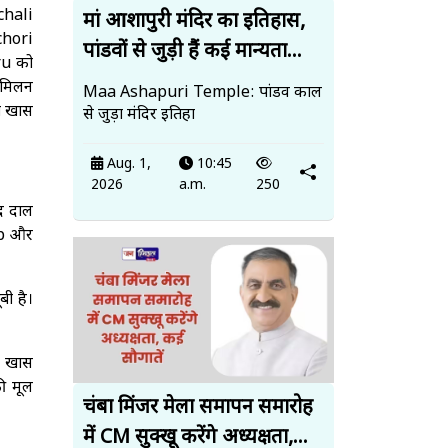
chali
मां आशापुरी मंदिर का इतिहास,
chori
पांडवों से जुड़ी हैं कई मान्यता...
bru को
क मिलन
Maa Ashapuri Temple: पांडव काल
प खास
से जुड़ा मंदिर इतिहा
Aug. 1,
10:45
2026
a.m.
250
द दाल
sp और
बी है।
यह खास
ी मूल
चंबा मिंजर मेला समापन समारोह
में CM सुक्खू करेंगे अध्यक्षता,...