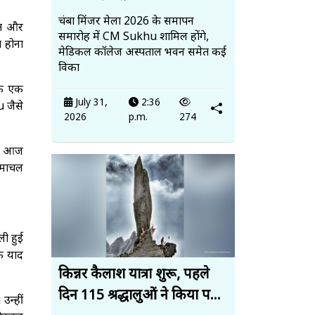
चंबा मिंजर मेला 2026 के समापन
नत और
समारोह में CM Sukhu शामिल होंगे,
ा होना
मेडिकल कॉलेज अस्पताल भवन समेत कई
विका
कि एक
July 31,
2:36
 जैसे
2026
p.m.
274
में आज
िमाचल
ी हुई
क याद
किन्नर कैलाश यात्रा शुरू, पहले
दिन 115 श्रद्धालुओं ने किया प...
उन्हीं