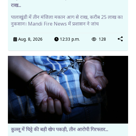
राख...
पालाखुंडी में तीन मंजिला मकान आग से राख, करीब 25 लाख का
नुकसान। Mandi Fire News में प्रशासन ने जांच
Aug. 8, 2026
12:33 p.m.
128
कुल्लू में चिट्टे की बड़ी खेप पकड़ी, तीन आरोपी गिरफ्तार...