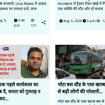
 से सनसनी, Una News में अज्ञात
Accident में ट्रैक्टर टैंकर खाई में ग
चालक पर मामला दर्ज, जांच
एक व्यक्ति की मौत और दो घायल
g. 5,
3:49
Aug. 5, 2026
3 p.m.
1
6
p.m.
121
यक पहले कार्यकाल का
भोटा बस स्टैंड के पास खरा
ब दें, जनता को गुमराह न
से बढ़ी लोगों की परेशानी...
 कट...
भोटा बस स्टैंड के पास खराब बस से