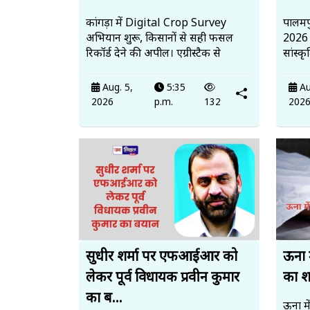
कांगड़ा में Digital Crop Survey
पालमप
अभियान शुरू, किसानों से सही फसल
2026 
रिकॉर्ड देने की अपील। एग्रीस्टैक से
सांस्क
Aug. 5,
5:35
Au
2026
p.m.
132
202
सुधीर शर्मा पर एफआईआर को
ऊना म
लेकर पूर्व विधायक प्रवीन कुमार
का श
का ब...
ऊना मे