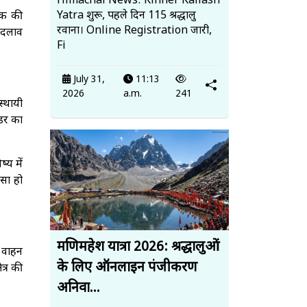
Himachal News: Kinner Kailash
Yatra शुरू, पहले दिन 115 श्रद्धालु
ड़क की
रवाना। Online Registration जारी,
 बदलाव
Fi
July 31,
11:13
2026
a.m.
241
स्थायी
 डर का
्य में
सा हो
मणिमहेश यात्रा 2026: श्रद्धालुओं
ी वाहन
के लिए ऑनलाइन पंजीकरण
त्र की
अनिवा...