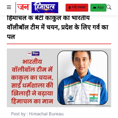
TO SUBMENU
TO SUBMENU
TO SUBMENU
TO SUBMENU
TO SUBMENU
TO SUBMENU
TO SUBMENU
TO SUBMENU
TO SUBMENU
TO SUBMENU
TO SUBMENU
नन्हे पत्रकार
App
हिमाचल की बेटी काकुल का भारतीय
ीतिया
र
रिया
ट
्थ्य सुविधाएं
ट
ंगीत
वॉलीबॉल टीम में चयन, प्रदेश के लिए गर्व का
बजट
ोजन
ाम
ाई
ुस्खे
हार
पदाएं
िपोर्ट
पल
Post by : Himachal Bureau