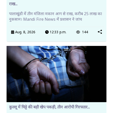
राख...
पालाखुंडी में तीन मंजिला मकान आग से राख, करीब 25 लाख का
नुकसान। Mandi Fire News में प्रशासन ने जांच
Aug. 8, 2026
12:33 p.m.
144
कुल्लू में चिट्टे की बड़ी खेप पकड़ी, तीन आरोपी गिरफ्तार...