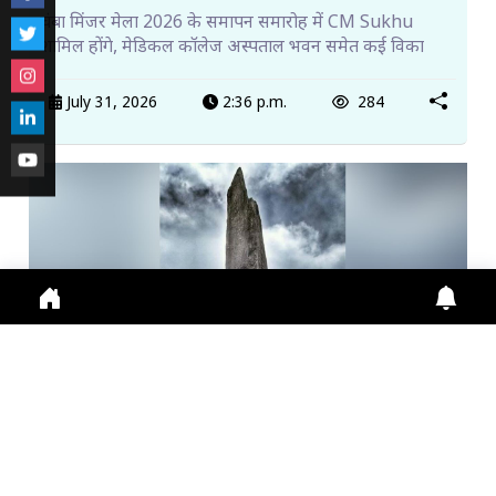
चंबा मिंजर मेला 2026 के समापन समारोह में CM Sukhu
शामिल होंगे, मेडिकल कॉलेज अस्पताल भवन समेत कई विका
July 31, 2026
2:36 p.m.
284
किन्नर कैलाश यात्रा शुरू, पहले दिन 115 श्रद्धालुओं ने किया प...
Himachal News: Kinner Kailash Yatra शुरू, पहले दिन