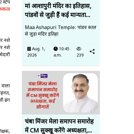
 स्टेप
मां आशापुरी मंदिर का इतिहास,
ूकता
पांडवों से जुड़ी हैं कई मान्यता...
Maa Ashapuri Temple: पांडव काल
से जुड़ा मंदिर इतिहा
और नशे
और नशे
Aug. 1,
10:45
मेदारी
2026
a.m.
239
 वाला
ेहनत,
वी ढंग
चंबा मिंजर मेला समापन समारोह
में CM सुक्खू करेंगे अध्यक्षता,...
िक्षक,