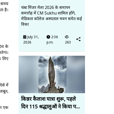
य-समय
चंबा मिंजर मेला 2026 के समापन
ता है।
समारोह में CM Sukhu शामिल होंगे,
मेडिकल कॉलेज अस्पताल भवन समेत कई
विका
July 31,
2:36
2026
p.m.
263
देश के
करेगा।
के लिए
से में
मजबूत,
किन्नर कैलाश यात्रा शुरू, पहले
दिन 115 श्रद्धालुओं ने किया प...
रित एक