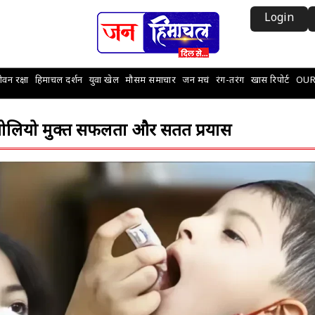
Login
वन रक्षा
हिमाचल दर्शन
युवा खेल
मौसम समाचार
जन मचं
रंग-तरंग
खास रिपोर्ट
OUR
पोलियो मुक्त सफलता और सतत प्रयास