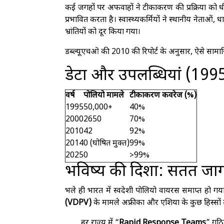
कई जगहों पर अफवाहों ने टीकाकरण की प्रक्रिया को ध
प्रभावित करता है। स्वास्थ्यकर्मियों ने स्थानीय नेताओ
भ्रांतियों को दूर किया गया।
डब्ल्यूएचओ की 2010 की रिपोर्ट के अनुसार, ऐसे सामा
डेटा और उपलब्धियां (19
वर्ष
पोलियो मामले
टीकाकरण कवरेज (%)
1995
50,000+
40%
2000
2650
70%
2010
42
92%
2014
0 (घोषित मुक्त)
99%
2025
0
>99%
भविष्य की दिशा: सतत ज
भले ही भारत में स्वदेशी पोलियो वायरस समाप्त हो गय
(VDPV)
के मामले अफ्रीका और एशिया के कुछ हिस्सों मे
हर राज्य में “
Rapid Response Teams
” गठित