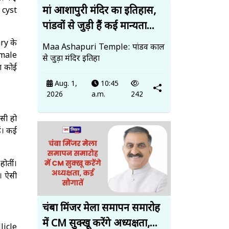
मां आशापुरी मंदिर का इतिहास,
 cyst
पांडवों से जुड़ी हैं कई मान्यता...
ry के
Maa Ashapuri Temple: पांडव काल
emale
से जुड़ा मंदिर इतिहा
ा कोई
Aug. 1,
10:45
2026
a.m.
242
सी हो
ं। कई
ोतीं।
। ऐसी
चंबा मिंजर मेला समापन समारोह
में CM सुक्खू करेंगे अध्यक्षता,...
licle