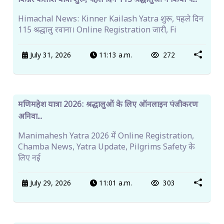
हमीरपुर कॉलेज को खो-खो और बैडमिंटन की मिनिएचर ट्रॉफियां
मिली...
Hamirpur News में कॉलेज की बड़ी उपलब्धि। Kho Kho
और Badminton में लगातार तीन साल जीत पर मिनिएचर ट्रॉ
Aug. 7, 2026
2:47 p.m.
135