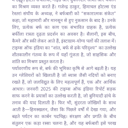
में उद्धृत होटल संचालक, गाइड और दुकानदार आशा और थकान
का मिश्रण व्यक्त करते हैं। गजेन्द्र ठाकुर, हिमाचल होटल्स एंड
रेस्तरां संघीय के अध्यक्ष, ने बर्फबारी को “सकारात्मक संकेत”
कहा, जो महामारी और मानसून से हुए नुकसान के बाद है। उनके
लिए, प्रत्येक बर्फ का कण एक संभावित ग्राहक है, प्रत्येक
बर्फीला रास्ता दृढ़ता प्रदर्शन का अवसर है। सैलानी, इस बीच,
कैमरे और स्की लेकर आते हैं, इंस्टाग्राम-योग्य पलों की तलाश में।
टाइम्स ऑफ इंडिया का “शांत, बर्फ से ढके परिदृश्य” का उल्लेख
शीतकालीन गंतव्य के रूप में यहाँ गूंजता है, जो साहसिक और
शांति का मिश्रण प्रस्तुत करता है।
पर्यावरणीय रूप से, बर्फ की भूमिका कृषि से आगे बढ़ती है। यह
उन ग्लेशियरों को खिलाती है जो ब्यास जैसी नदियों को बनाए
रखते हैं, जो जलविद्युत के लिए महत्वपूर्ण हैं, एक और आर्थिक
आधार। जनवरी 2025 की टाइम्स ऑफ इंडिया रिपोर्ट सड़क
साफ करने के प्रयासों का उल्लेख करती है, जो बुनियादी ढांचे के
तनाव की याद दिलाती है। फिर भी, सुंदरता जोखिमों के साथ
आती है—हिमस्खलन, जैसा कि पिछले वर्षों में देखा गया, और
बढ़ते पर्यटन का कार्बन पदचिह्न। संरक्षण और प्रगति के बीच
संतुलन एक कड़ा रस्सा चलना है, और यह बर्फबारी इसे परख