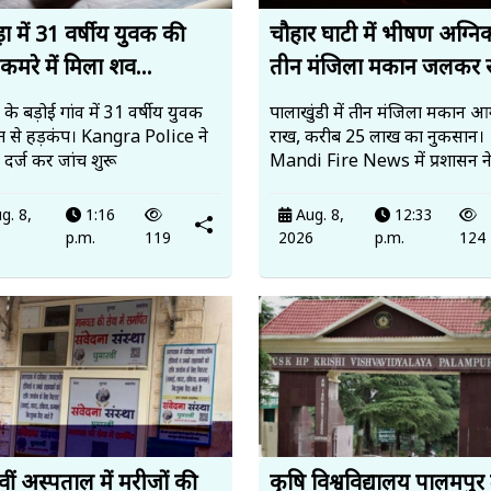
़ा में 31 वर्षीय युवक की
चौहार घाटी में भीषण अग्निक
कमरे में मिला शव...
तीन मंजिला मकान जलकर र
ा के बड़ोई गांव में 31 वर्षीय युवक
पालाखुंडी में तीन मंजिला मकान आ
त से हड़कंप। Kangra Police ने
राख, करीब 25 लाख का नुकसान।
दर्ज कर जांच शुरू
Mandi Fire News में प्रशासन ने
g. 8,
1:16
Aug. 8,
12:33
6
p.m.
119
2026
p.m.
124
वीं अस्पताल में मरीजों की
कृषि विश्वविद्यालय पालमपुर म