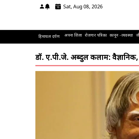
Sat, Aug 08, 2026
अपना ज़िला
रोज़गार पत्रिका
कानून -व्यवस्था
जी
हिमाचल दर्पण
डॉ. ए.पी.जे. अब्दुल कलाम: वैज्ञानिक, रा