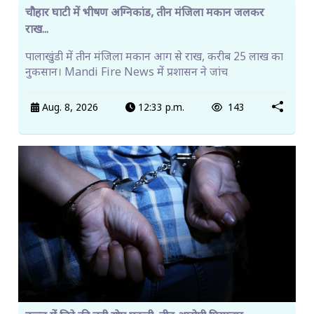
चौहार घाटी में भीषण अग्निकांड, तीन मंजिला मकान जलकर
राख...
पालाखुंडी में तीन मंजिला मकान आग से राख, करीब 25 लाख का
नुकसान। Mandi Fire News में प्रशासन ने जांच
Aug. 8, 2026
12:33 p.m.
143