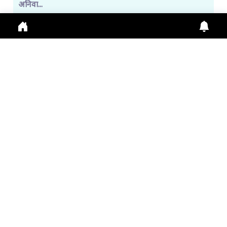
अनिवा...
Manimahesh Yatra 2026 में Online Registration,
Chamba News, Yatra Update, Pilgrims Safety के
लिए नई
July 29, 2026
11:01 a.m.
299
गुरु पूर्णिमा 2026: गुरु महिमा, आस्था और भारतीय संस्कृति का ...