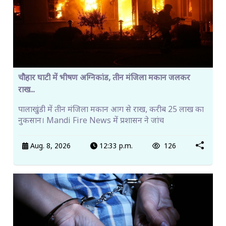
चौहार घाटी में भीषण अग्निकांड, तीन मंजिला मकान जलकर
राख...
पालाखुंडी में तीन मंजिला मकान आग से राख, करीब 25 लाख का
नुकसान। Mandi Fire News में प्रशासन ने जांच
Aug. 8, 2026
12:33 p.m.
126