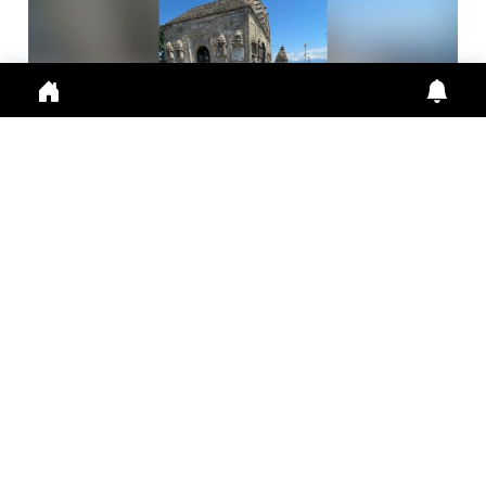
मां आशापुरी मंदिर का इतिहास, पांडवों से जुड़ी हैं कई मान्यता...
Maa Ashapuri Temple: पांडव काल से जुड़ा मंदिर इतिहा
Aug. 1, 2026
10:45 a.m.
274