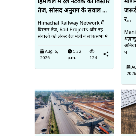
हिमाचल में रेल नेटवर्क का विस्तार
मणिम
तेज, सांसद अनुराग के सवाल ...
जरूर
र...
Himachal Railway Network में
विस्तार तेज, Rail Projects और नई
Mani
सेवाओं को लेकर रेल मंत्री ने लोकसभा मे
श्रद्ध
अनिवार
Aug. 6,
5:32
प
2026
p.m.
124
Au
202