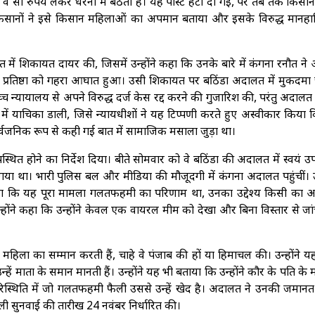
 सौ रुपये लेकर धरनों में बैठती हैं। यह पोस्ट हटा दी गई, पर तब तक किसा
थी। किसानों ने इसे किसान महिलाओं का अपमान बताया और इसके विरुद्ध मानह
 में शिकायत दायर की, जिसमें उन्होंने कहा कि उनके बारे में कंगना रनौत ने
रतिष्ठा को गहरा आघात हुआ। उसी शिकायत पर बठिंडा अदालत में मुकदमा
च न्यायालय से अपने विरुद्ध दर्ज केस रद्द करने की गुजारिश की, परंतु अदालत 
 में याचिका डाली, जिसे न्यायधीशों ने यह टिप्पणी करते हुए अस्वीकार किया
ार्वजनिक रूप से कही गई बात में सामाजिक मसाला जुड़ा था।
्थित होने का निर्देश दिया। बीते सोमवार को वे बठिंडा की अदालत में स्वयं उ
ा गया था। भारी पुलिस बल और मीडिया की मौजूदगी में कंगना अदालत पहुंचीं। उन
ा कि यह पूरा मामला गलतफहमी का परिणाम था, उनका उद्देश्य किसी का 
उन्होंने कहा कि उन्होंने केवल एक वायरल मीम को देखा और बिना विस्तार से जां
महिला का सम्मान करती हैं, चाहे वे पंजाब की हों या हिमाचल की। उन्होंने यह 
ें माता के समान मानती हैं। उन्होंने यह भी बताया कि उन्होंने कौर के पति के 
परिस्थिति में जो गलतफहमी फैली उससे उन्हें खेद है। अदालत ने उनकी जमानत
गली सुनवाई की तारीख 24 नवंबर निर्धारित की।