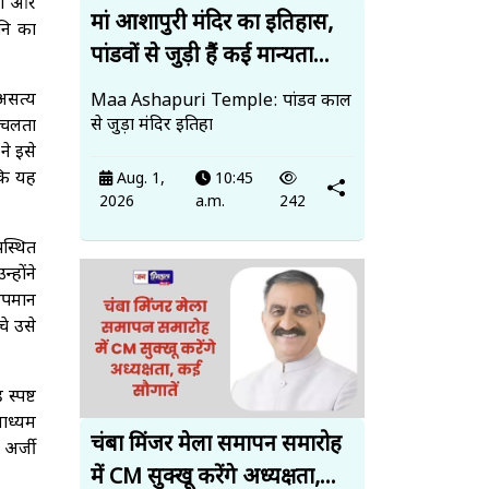
नों और
मां आशापुरी मंदिर का इतिहास,
ानि का
पांडवों से जुड़ी हैं कई मान्यता...
 असत्य
Maa Ashapuri Temple: पांडव काल
से जुड़ा मंदिर इतिहा
 चलता
ने इसे
 कि यह
Aug. 1,
10:45
2026
a.m.
242
पस्थित
्होंने
अपमान
चे उसे
स्पष्ट
माध्यम
चंबा मिंजर मेला समापन समारोह
 अर्जी
में CM सुक्खू करेंगे अध्यक्षता,...