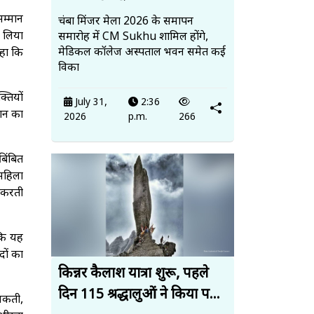
म्मान
चंबा मिंजर मेला 2026 के समापन
ी लिया
समारोह में CM Sukhu शामिल होंगे,
मेडिकल कॉलेज अस्पताल भवन समेत कई
कहा कि
विका
्तियों
July 31,
2:36
ान का
2026
p.m.
266
िंबित
महिला
ि करती
 कि यह
दों का
किन्नर कैलाश यात्रा शुरू, पहले
दिन 115 श्रद्धालुओं ने किया प...
 सकती,