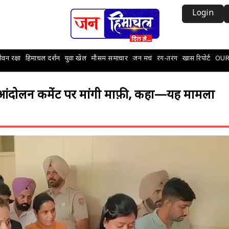
Login
वन रक्षा
हिमाचल दर्शन
युवा खेल
मौसम समाचार
जन मचं
रंग-तरंग
खास रिपोर्ट
OUR
ान आंदोलन कमेंट पर मांगी माफ़ी, कहा—यह मामला