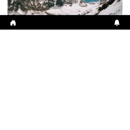
मणिमहेश यात्रा 2026: पंजीकरण जरूरी, प्लास्टिक और तंबाकू
पर र...
Manimahesh Yatra 2026 में श्रद्धालुओं के लिए
Registration अनिवार्य, छोटे प्लास्टिक पैकेट और बोतलों प
Aug. 6, 2026
5:11 p.m.
201