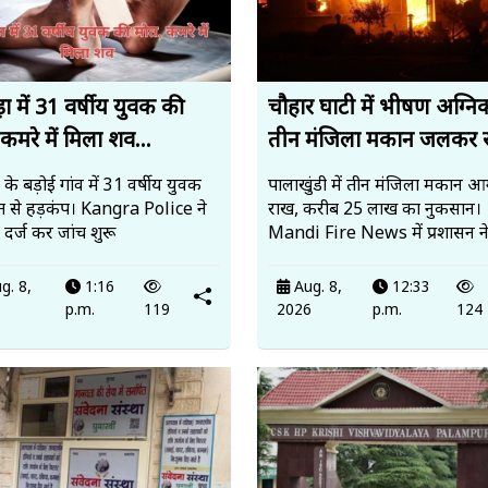
़ा में 31 वर्षीय युवक की
चौहार घाटी में भीषण अग्निक
कमरे में मिला शव...
तीन मंजिला मकान जलकर र
ा के बड़ोई गांव में 31 वर्षीय युवक
पालाखुंडी में तीन मंजिला मकान आ
त से हड़कंप। Kangra Police ने
राख, करीब 25 लाख का नुकसान।
दर्ज कर जांच शुरू
Mandi Fire News में प्रशासन ने
g. 8,
1:16
Aug. 8,
12:33
6
p.m.
119
2026
p.m.
124