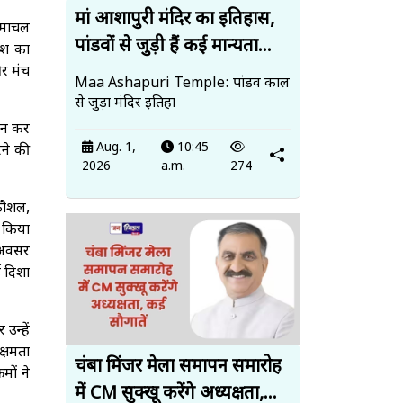
मां आशापुरी मंदिर का इतिहास,
हिमाचल
पांडवों से जुड़ी हैं कई मान्यता...
देश का
और मंच
Maa Ashapuri Temple: पांडव काल
से जुड़ा मंदिर इतिहा
्शन कर
Aug. 1,
10:45
रने की
2026
a.m.
274
 कौशल,
न किया
 अवसर
ई दिशा
उन्हें
क्षमता
चंबा मिंजर मेला समापन समारोह
मों ने
में CM सुक्खू करेंगे अध्यक्षता,...