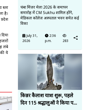
चंबा मिंजर मेला 2026 के समापन
य स्तर
समारोह में CM Sukhu शामिल होंगे,
ा है।
मेडिकल कॉलेज अस्पताल भवन समेत कई
प्रदेश
विका
श दिया
July 31,
2:36
जारों
2026
p.m.
283
 लंबे
की ये
किन्नर कैलाश यात्रा शुरू, पहले
दिन 115 श्रद्धालुओं ने किया प...