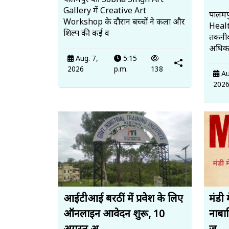
पालमपुर की Sobha Singh Art
Gallery में Creative Art
पालमपु
Workshop के दौरान बच्चों ने कला और
Heal
शिल्प की कई व
तकनीक
अधिका
Aug. 7,
5:15
2026
p.m.
138
Au
202
आईटीआई बरठीं में प्रवेश के लिए
मंडी 
ऑनलाइन आवेदन शुरू, 10
नाबाल