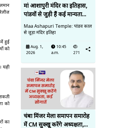
मां आशापुरी मंदिर का इतिहास,
सलमान
 रिलीज
पांडवों से जुड़ी हैं कई मान्यता...
Maa Ashapuri Temple: पांडव काल
से जुड़ा मंदिर इतिहा
ें हुई
Aug. 1,
10:45
मों को
2026
a.m.
271
ै। यही
 सकती
णा को
चंबा मिंजर मेला समापन समारोह
रों का
में CM सुक्खू करेंगे अध्यक्षता,...