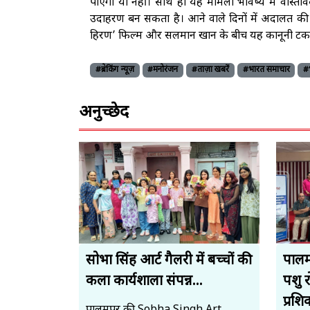
पाएगी या नहीं। साथ ही यह मामला भविष्य में वास्तवि
उदाहरण बन सकता है। आने वाले दिनों में अदालत की प
हिरण’ फिल्म और सलमान खान के बीच यह कानूनी टकराव
#ब्रेकिंग न्यूज़
#मनोरंजन
#ताज़ा खबरें
#भारत समाचार
#
अनुच्छेद
सोभा सिंह आर्ट गैलरी में बच्चों की
पालमप
कला कार्यशाला संपन्न...
पशु 
प्रशि