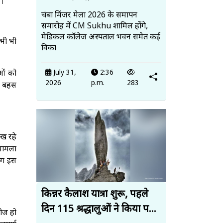
ै।
चंबा मिंजर मेला 2026 के समापन
समारोह में CM Sukhu शामिल होंगे,
मेडिकल कॉलेज अस्पताल भवन समेत कई
अभी भी
विका
July 31,
2:36
ुओं को
2026
p.m.
283
ी बहस
रख रहे
मामला
लोग इस
किन्नर कैलाश यात्रा शुरू, पहले
दिन 115 श्रद्धालुओं ने किया प...
ीज हो