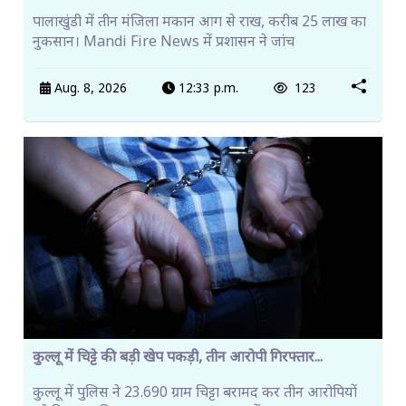
पालाखुंडी में तीन मंजिला मकान आग से राख, करीब 25 लाख का
नुकसान। Mandi Fire News में प्रशासन ने जांच
Aug. 8, 2026
12:33 p.m.
123
कुल्लू में चिट्टे की बड़ी खेप पकड़ी, तीन आरोपी गिरफ्तार...
कुल्लू में पुलिस ने 23.690 ग्राम चिट्टा बरामद कर तीन आरोपियों