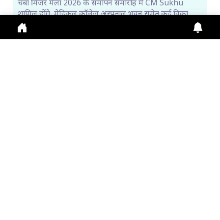
चंबा मिंजर मेला 2026 के समापन समारोह में CM Sukhu
शामिल होंगे, मेडिकल कॉलेज अस्पताल भवन समेत कई विका
July 31, 2026
2:36 p.m.
253
किन्नर कैलाश यात्रा शुरू, पहले दिन 115 श्रद्धालुओं ने किया प...
Himachal News: Kinner Kailash Yatra शुरू, पहले दिन
115 श्रद्धालु रवाना। Online Registration जारी, Fi