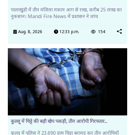
पालाखुंडी में तीन मंजिला मकान आग से राख, करीब 25 लाख का
नुकसान। Mandi Fire News में प्रशासन ने जांच
Aug. 8, 2026
12:33 p.m.
154
कुल्लू में चिट्टे की बड़ी खेप पकड़ी, तीन आरोपी गिरफ्तार...
कुल्लू में पुलिस ने 23.690 ग्राम चिट्टा बरामद कर तीन आरोपियों