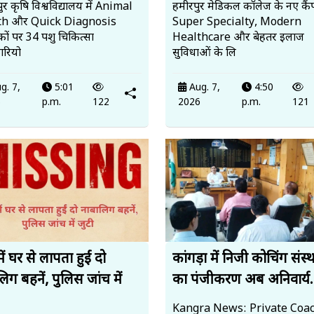
र कृषि विश्वविद्यालय में Animal
हमीरपुर मेडिकल कॉलेज के नए कैंप
th और Quick Diagnosis
Super Specialty, Modern
ों पर 34 पशु चिकित्सा
Healthcare और बेहतर इलाज
रियो
सुविधाओं के लि
g. 7,
5:01
Aug. 7,
4:50
6
p.m.
122
2026
p.m.
121
में घर से लापता हुईं दो
कांगड़ा में निजी कोचिंग संस्थ
िग बहनें, पुलिस जांच में
का पंजीकरण अब अनिवार्य.
Kangra News: Private Coa