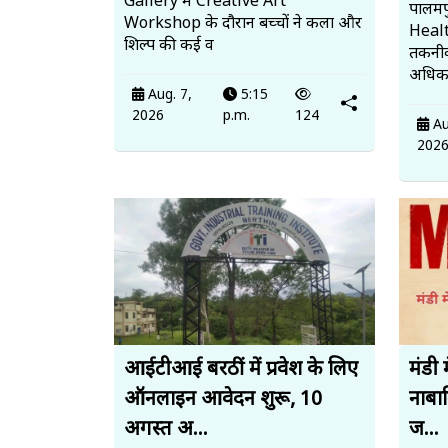
Gallery में Creative Art
पालमपु
Workshop के दौरान बच्चों ने कला और
Heal
शिल्प की कई व
तकनीक
अधिका
Aug. 7,
5:15
2026
p.m.
124
Au
202
आईटीआई बरठीं में प्रवेश के लिए
मंडी 
ऑनलाइन आवेदन शुरू, 10
नाबाल
अगस्त अ...
ज...