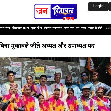
Login
वन रक्षा
हिमाचल दर्शन
युवा खेल
मौसम समाचार
जन मचं
रंग-तरंग
खास रिपोर्ट
OUR
िना मुकाबले जीते अध्यक्ष और उपाध्यक्ष पद