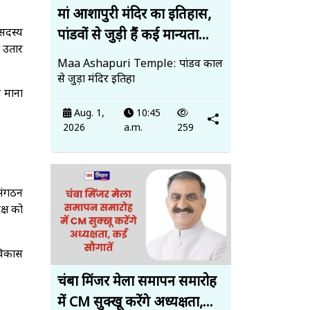
मां आशापुरी मंदिर का इतिहास,
 सदस्य
पांडवों से जुड़ी हैं कई मान्यता...
ं उतार
Maa Ashapuri Temple: पांडव काल
से जुड़ा मंदिर इतिहा
त माना
Aug. 1,
10:45
2026
a.m.
259
 संगठन
क्ष को
 विकास
चंबा मिंजर मेला समापन समारोह
में CM सुक्खू करेंगे अध्यक्षता,...