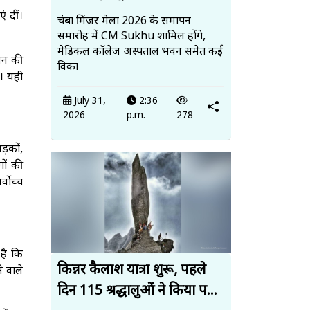
ं दीं।
चंबा मिंजर मेला 2026 के समापन
समारोह में CM Sukhu शामिल होंगे,
मेडिकल कॉलेज अस्पताल भवन समेत कई
सन की
विका
ै। यही
July 31,
2:36
2026
p.m.
278
ड़कों,
ों की
्वोच्च
 है कि
किन्नर कैलाश यात्रा शुरू, पहले
े वाले
दिन 115 श्रद्धालुओं ने किया प...