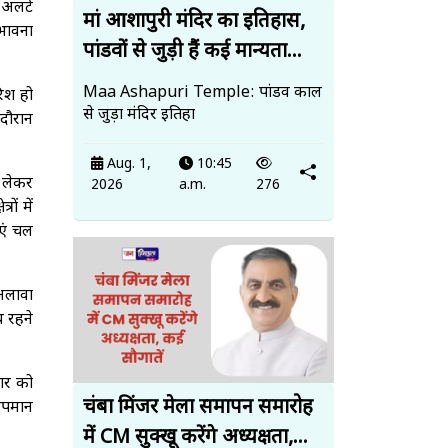
अलर्ट
मां आशापुरी मंदिर का इतिहास,
ंभावना
पांडवों से जुड़ी हैं कई मान्यता...
Maa Ashapuri Temple: पांडव काल
रिश हो
से जुड़ा मंदिर इतिहा
 दौरान
Aug. 1,
10:45
ो लेकर
2026
a.m.
276
ों में
एं चल
 अलावा
य रहने
वार को
चंबा मिंजर मेला समापन समारोह
तापमान
में CM सुक्खू करेंगे अध्यक्षता,...