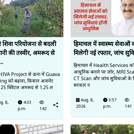
 शिवा परियोजना से बदली
हिमाचल में स्वास्थ्य सेवाओं 
ानी की तस्वीर, अमरूद से
मिलेगी नई रफ्तार, जांच सुवि
..
हिमाचल में Health Services क
आधुनिक बनाने पर जोर, MRI Sc
IVA Project से ऊना में Guava
CT Scan और जांच सुविधाओं के 
ng को बढ़ावा, किसान अजमेर
सरकार न
े 25 क्विंटल अमरूद से ₹1.25 ल
Aug. 8,
3:57
g. 8,
4:33
2026
p.m.
141
6
p.m.
142