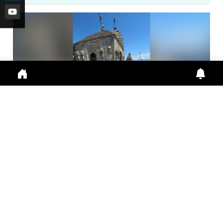
मां आशापुरी मंदिर का इतिहास, पांडवों से जुड़ी हैं कई मान्यता...
Maa Ashapuri Temple: पांडव काल से जुड़ा मंदिर इतिहा
Aug. 1, 2026
10:45 a.m.
249