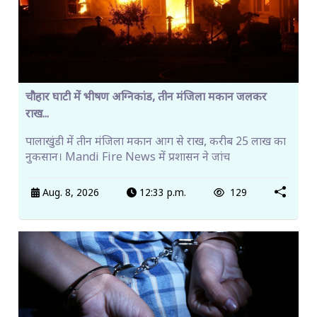
चौहार घाटी में भीषण अग्निकांड, तीन मंजिला मकान जलकर
राख...
पालाखुंडी में तीन मंजिला मकान आग से राख, करीब 25 लाख का
नुकसान। Mandi Fire News में प्रशासन ने जांच
Aug. 8, 2026
12:33 p.m.
129