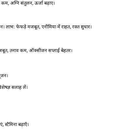
कम, अग्नि संतुलन, ऊर्जा बढ़ाए।
न। लाभ: फेफड़े मजबूत, एनीमिया में राहत, रक्त सुधार।
मजबूत, तनाव कम, ऑक्सीजन सप्लाई बेहतर।
सूजन।
ेषज्ञ सलाह लें।
स्टैमिना बढ़ाएँ।