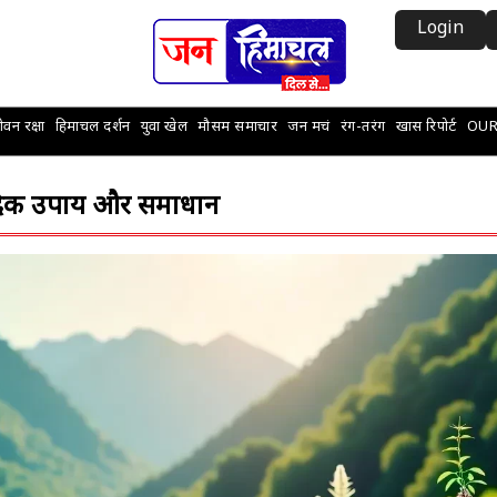
Login
वन रक्षा
हिमाचल दर्शन
युवा खेल
मौसम समाचार
जन मचं
रंग-तरंग
खास रिपोर्ट
OUR
ेदिक उपाय और समाधान