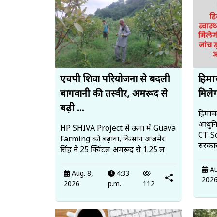
एचपी शिवा परियोजना से बदली
हिमाच
बागवानी की तस्वीर, अमरूद से
मिलेग
बढ़ी ...
हिमाच
आधुनि
HP SHIVA Project से ऊना में Guava
CT Sc
Farming को बढ़ावा, किसान अजमेर
सरका
सिंह ने 25 क्विंटल अमरूद से ₹1.25 ल
Au
Aug. 8,
4:33
202
2026
p.m.
112