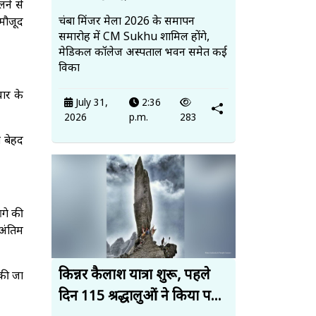
ने से
चंबा मिंजर मेला 2026 के समापन
मौजूद
समारोह में CM Sukhu शामिल होंगे,
मेडिकल कॉलेज अस्पताल भवन समेत कई
विका
वार के
July 31,
2:36
2026
p.m.
283
ा बेहद
आगे की
 अंतिम
किन्नर कैलाश यात्रा शुरू, पहले
 की जा
दिन 115 श्रद्धालुओं ने किया प...