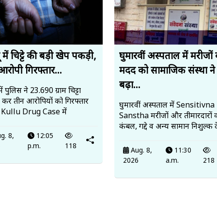
ू में चिट्टे की बड़ी खेप पकड़ी,
घुमारवीं अस्पताल में मरीजों
आरोपी गिरफ्तार...
मदद को सामाजिक संस्था ने
बढ़ा...
में पुलिस ने 23.690 ग्राम चिट्टा
 कर तीन आरोपियों को गिरफ्तार
घुमारवीं अस्पताल में Sensitivna
 Kullu Drug Case में
Sanstha मरीजों और तीमारदारों 
कंबल, गद्दे व अन्य सामान निशुल्क द
g. 8,
12:05
6
p.m.
118
Aug. 8,
11:30
2026
a.m.
218