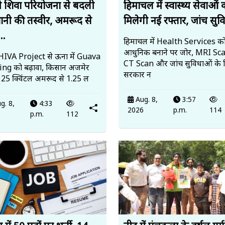
 शिवा परियोजना से बदली
हिमाचल में स्वास्थ्य सेवाओं 
ानी की तस्वीर, अमरूद से
मिलेगी नई रफ्तार, जांच सुवि
..
हिमाचल में Health Services क
आधुनिक बनाने पर जोर, MRI Sc
IVA Project से ऊना में Guava
CT Scan और जांच सुविधाओं के 
ng को बढ़ावा, किसान अजमेर
सरकार न
े 25 क्विंटल अमरूद से ₹1.25 ल
Aug. 8,
3:57
g. 8,
4:33
2026
p.m.
114
6
p.m.
112