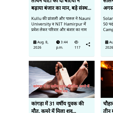
तीर्थन घाटी की दो बेटियों ने
सोलन 
बढ़ाया बंजार का मान, बड़े संस्थ...
अगस्त
Kullu की प्रांजली और पारुल ने Nauni
Solan
University व NIT Hamirpur में
50 पदो
प्रवेश लेकर परिवार और बंजार का नाम
Campu
Aug. 8,
3:44
Au
2026
p.m.
117
202
कांगड़ा में 31 वर्षीय युवक की
चौहार
मौत, कमरे में मिला शव...
तीन 