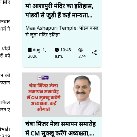
के लिए
मां आशापुरी मंदिर का इतिहास,
पांडवों से जुड़ी हैं कई मान्यता...
ानदार
Maa Ashapuri Temple: पांडव काल
र्य ने
से जुड़ा मंदिर इतिहा
 थोड़ी
Aug. 1,
10:45
ारी को
2026
a.m.
274
 रन की
कप्तान
ुश्किल
भारत ए
चंबा मिंजर मेला समापन समारोह
निभाई।
में CM सुक्खू करेंगे अध्यक्षता,...