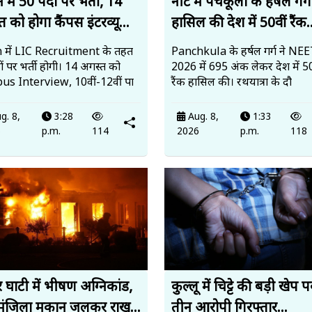
में 50 पदों पर भर्ती, 14
नीट में पंचकूला के हर्षल गर्ग
 को होगा कैंपस इंटरव्यू...
हासिल की देश में 50वीं रैंक.
 में LIC Recruitment के तहत
Panchkula के हर्षल गर्ग ने N
ं पर भर्ती होगी। 14 अगस्त को
2026 में 695 अंक लेकर देश में 50
s Interview, 10वीं-12वीं पा
रैंक हासिल की। रथयात्रा के दौ
g. 8,
3:28
Aug. 8,
1:33
6
p.m.
114
2026
p.m.
118
 घाटी में भीषण अग्निकांड,
कुल्लू में चिट्टे की बड़ी खेप 
मंजिला मकान जलकर राख...
तीन आरोपी गिरफ्तार...