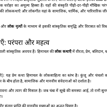
ल अपनी मनमोहक प्राकृतिक सुंदरता के लिए जाना जाता है बल्कि इसकी
लोक संस
िक धरोहर का अमूल्य हिस्सा हैं। यहाँ की संस्कृति पीढ़ी-दर-पीढ़ी मौखिक परं
चल की लोककथाएँ और लोकगीत यहां के सामाजिक, धार्मिक, और पारिवारिक जी
, और
लोक नृत्यों
के माध्यम से इसकी सांस्कृतिक समृद्धि और विरासत को विस्
एँ: परंपरा और महत्व
शाली सांस्कृतिक अवयव हैं। हिमाचल की
लोक कथाएँ
में वीरता, प्रेम, बलिदान, ध
): यह प्रेम कथा हिमाचल के लोकसाहित्य का स्तंभ है। कुंजू और चंचलो का 
रेम के बीच होता है, सामाजिक और मानवीय संवेदनाओं को दर्शाता है।
वना और त्याग की मिसाल है। जब चंबा में सूखे की समस्या आई, तो रानी सुन
ा।
संतान प्राप्ति की मानवीय इच्छाओं का अद्भुत चित्रण है।