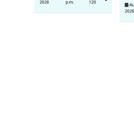
2026
p.m.
120
Au
202