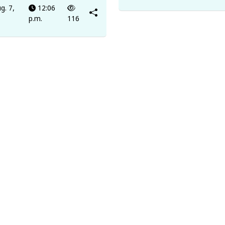
g. 7,
12:06
6
p.m.
116