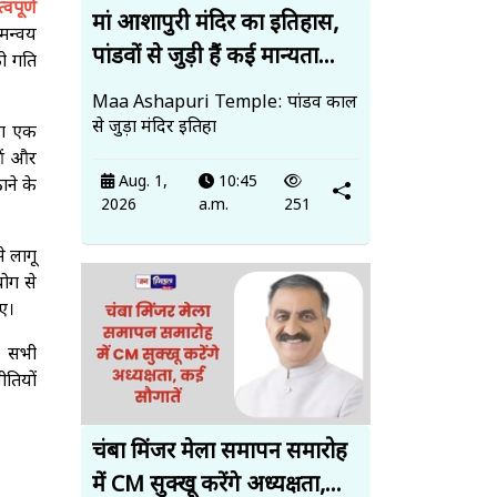
वपूर्ण
मां आशापुरी मंदिर का इतिहास,
समन्वय
पांडवों से जुड़ी हैं कई मान्यता...
को गति
Maa Ashapuri Temple: पांडव काल
से जुड़ा मंदिर इतिहा
भग एक
ाओं और
Aug. 1,
10:45
ाने के
2026
a.m.
251
े लागू
योग से
िए।
। सभी
ीतियों
चंबा मिंजर मेला समापन समारोह
में CM सुक्खू करेंगे अध्यक्षता,...