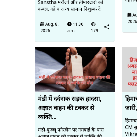
नहीं मिल
Sanstha मरीजों और तीमारदारों को
कंबल, गद्दे व अन्य सामान निशुल्क दे
Au
202
Aug. 8,
11:30
2026
a.m.
179
मंडी में दर्दनाक सड़क हादसा,
हिमा
अज्ञात वाहन की टक्कर से
जारी,
व्यक्ति...
हिमाचल
CM सुक
मंडी-कुल्लू फोरलेन पर नगवाईं के पास
Vikra