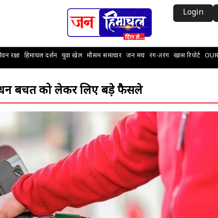
Login
वन रक्षा
हिमाचल दर्शन
युवा खेल
मौसम समाचार
जन मचं
रंग-तरंग
खास रिपोर्ट
OUR
ं ईंधन बचत को लेकर लिए बड़े फैसले