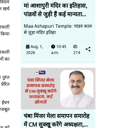
रविवार
मां आशापुरी मंदिर का इतिहास,
 खर्च
पांडवों से जुड़ी हैं कई मान्यता...
Maa Ashapuri Temple: पांडव काल
सरकारी
से जुड़ा मंदिर इतिहा
 किया
Aug. 1,
10:45
रकारी
2026
a.m.
274
नों का
 तुरंत
रेरित
 ईंधन
 मजबूत
चंबा मिंजर मेला समापन समारोह
में CM सुक्खू करेंगे अध्यक्षता,...