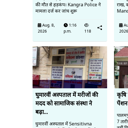
की मौत से हड़कंप। Kangra Police ने
राख, 
मामला दर्ज कर जांच शुरू
Mandi
Aug. 8,
1:16
Au
2026
p.m.
118
202
घुमारवीं अस्पताल में मरीजों की
कृषि 
मदद को सामाजिक संस्था ने
पेंशन
बढ़ा...
पालमपु
7 तार
घुमारवीं अस्पताल में Sensitivna