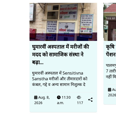
घुमारवीं अस्पताल में मरीजों की
कृषि 
मदद को सामाजिक संस्था ने
पेंशन
बढ़ा...
पालमपु
7 तार
घुमारवीं अस्पताल में Sensitivna
नहीं मिल
Sanstha मरीजों और तीमारदारों को
कंबल, गद्दे व अन्य सामान निशुल्क दे
Au
202
Aug. 8,
11:30
2026
a.m.
117