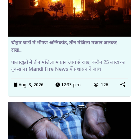
चौहार घाटी में भीषण अग्निकांड, तीन मंजिला मकान जलकर
राख...
पालाखुंडी में तीन मंजिला मकान आग से राख, करीब 25 लाख का
नुकसान। Mandi Fire News में प्रशासन ने जांच
Aug. 8, 2026
12:33 p.m.
126