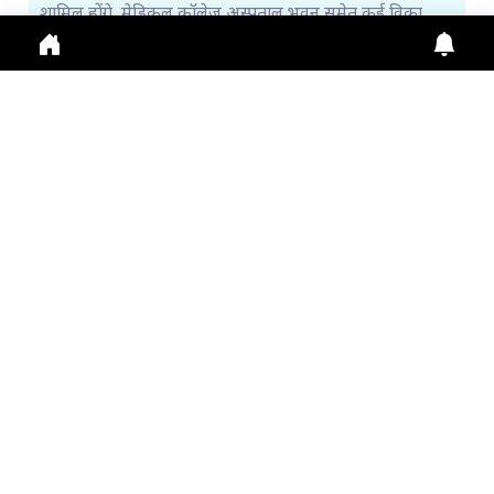
शामिल होंगे, मेडिकल कॉलेज अस्पताल भवन समेत कई विका
July 31, 2026
2:36 p.m.
266
किन्नर कैलाश यात्रा शुरू, पहले दिन 115 श्रद्धालुओं ने किया प...
Himachal News: Kinner Kailash Yatra शुरू, पहले दिन
115 श्रद्धालु रवाना। Online Registration जारी, Fi