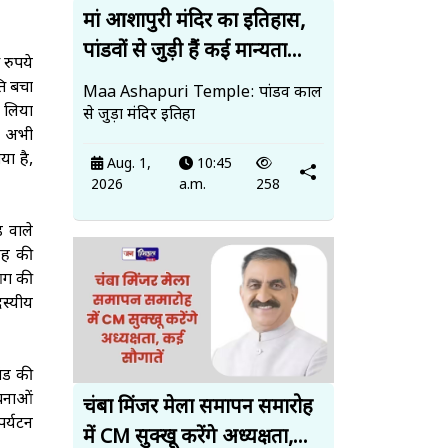
मां आशापुरी मंदिर का इतिहास,
पांडवों से जुड़ी हैं कई मान्यता...
रुपये
ि बचा
Maa Ashapuri Temple: पांडव काल
ल लिया
से जुड़ा मंदिर इतिहा
ण अभी
या है,
Aug. 1,
10:45
2026
a.m.
258
़ वाले
तरह की
 आग की
दस्यीय
ंड की
रचनाओं
चंबा मिंजर मेला समापन समारोह
पर्यटन
में CM सुक्खू करेंगे अध्यक्षता,...