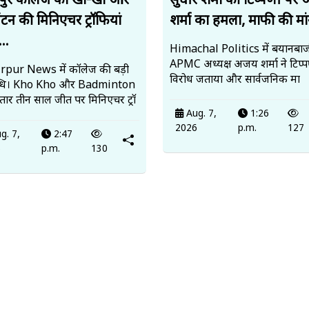
पुर कॉलेज को खो-खो और
सुधीर शर्मा की टिप्पणी पर
ंटन की मिनिएचर ट्रॉफियां
शर्मा का हमला, माफी की मां
..
Himachal Politics में बयानबाज
APMC अध्यक्ष अजय शर्मा ने टिप्
pur News में कॉलेज की बड़ी
विरोध जताया और सार्वजनिक मा
्धि। Kho Kho और Badminton
ातार तीन साल जीत पर मिनिएचर ट्रॉ
Aug. 7,
1:26
2026
p.m.
127
g. 7,
2:47
6
p.m.
130