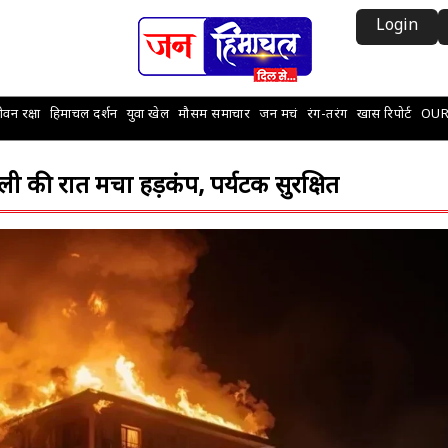
Login
वन रक्षा
हिमाचल दर्शन
युवा खेल
मौसम समाचार
जन मचं
रंग-तरंग
खास रिपोर्ट
OUR
 की रात मचा हड़कंप, पर्यटक सुरक्षित