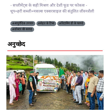
- सप्लीमेंट्स के सही मिश्रण और देशी फूड पर फोकस -
धूप+हरी सब्जी+मसल्स एक्सरसाइज की संतुलित जीवनशैली
#आयुर्वेदिक उपचार
#सेहत के टिप्स
#विटामिन डी के फायदे
#डॉक्टर की सलाह
अनुच्छेद