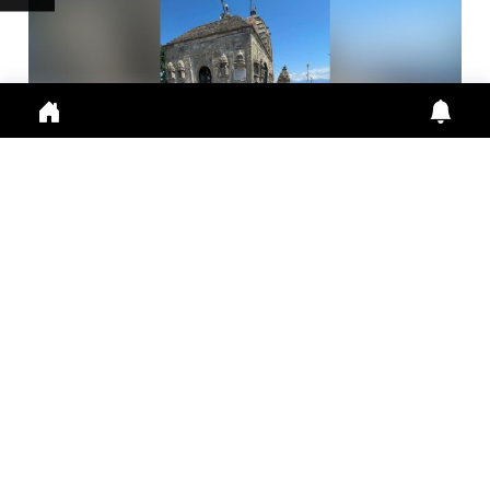
मां आशापुरी मंदिर का इतिहास, पांडवों से जुड़ी हैं कई मान्यता...
Maa Ashapuri Temple: पांडव काल से जुड़ा मंदिर इतिहा
Aug. 1, 2026
10:45 a.m.
252